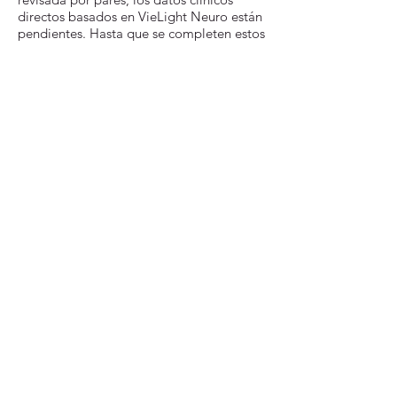
directos basados en VieLight Neuro están
pendientes. Hasta que se completen estos
estudios, no podemos predecir los
resultados médicos con certeza, aunque
se sabe que la fotobiomodulación con los
parámetros incorporados es segura para
uso humano. Por lo tanto, VieLight Inc. no
hace ningún reclamo médico directo.
Notas del inventor
Lea las ideas del inventor detrás de
Vielight Neuro
aquí
Regulador
VieLight Neuro no ha sido examinado por
la FDA u otras agencias reguladoras. Es
un producto de bienestar general de bajo
riesgo que no requiere autorización de la
FDA según the
Borrador de la FDA sobre
“Bienestar general: política sobre
dispositivos de bajo riesgo”
– del 20 de
enero de 2015.