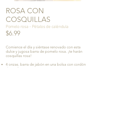
ROSA CON
COSQUILLAS
Pomelo rosa - Pétalos de caléndula
$6.99
Comience el día y siéntase renovado con esta
dulce y jugosa barra de pomelo rosa. ¡te harán
cosquillas rosa!
4 onzas. barra de jabón en una bolsa con cordón
de arpillera
tarjeta de producto incluida
Ingredientes:
Aceite de coco*, Aceites de
girasol* y/o cártamo* saponificados,
Certificado Aceite de palma sostenible* (con
glicerina retenida), aceites esenciales de pomelo
rosa, pétalos de caléndula, extracto de romero
* = orgánico certificado
Hecho a mano con amor en los Estados Unidos.