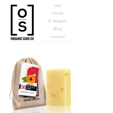
casa
tienda
El delgado
Blog
contacto