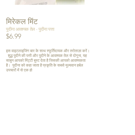
मिरेकल मिंट
पुदीना आवश्यक तेल - पुदीना पत्ता
$6.99
इस वाइटलाइजिंग बार के साथ स्फूर्तिदायक और तरोताज़ा करें।
शुद्ध पुदीने की पत्ती और पुदीने के आवश्यक तेल से दोगुना, यह
साबुन आपको मिंट्टी बूस्ट देता है जिसकी आपको आवश्यकता
है। पुदीना को कहा जाता है प्रकृति के सबसे मूल्यवान हर्बल
उपचारों में से एक हो
4 आउंस। बर्लेप ड्रॉस्ट्रिंग बैग में साबुन बार
उत्पाद कार्ड शामिल है
सामग्री:
नारियल का तेल*, सैपोनिफाइड सूरजमुखी* और/या
कुसुम* तेल, प्रमाणित सस्टेनेबल पाम ऑयल* (बनाए रखा
ग्लिसरीन के साथ), पेपरमिंट एसेंशियल ऑयल, पेपरमिंट की
पत्ती*, व्हीट ग्रास*, बार्ली ग्रास*, रोज़मेरी का सत्त
* = प्रमाणित जैविक
USA में प्यार से हैंडक्राफ़्टेड