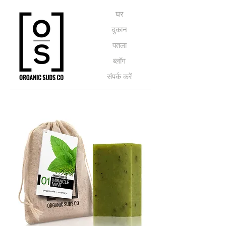
घर
दुकान
पतला
ब्लॉग
संपर्क करें