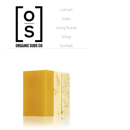
rumah
toko
yang kurus
blog
kontak