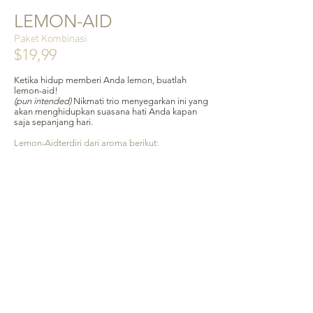
LEMON-AID
Paket Kombinasi
$19,99
Ketika hidup memberi Anda lemon, buatlah
lemon-aid!
(pun intended)
Nikmati trio menyegarkan ini yang
akan menghidupkan suasana hati Anda kapan
saja sepanjang hari.
Lemon-Aidterdiri dari aroma berikut:
Teh Serai
Sage yang menenangkan
Gosok-A-Dub
Anda akan menerima total Tiga batang sabun 4
ons, masing-masing aroma dikemas dalam tas
serut goni dan kartu produk deskriptif .
Buatan tangan dengan cinta di AS
Masukkan ke keranjang