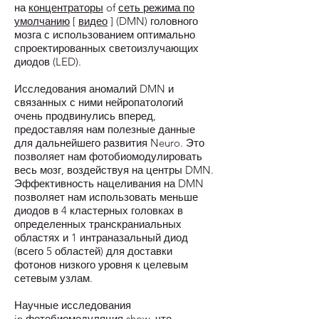
на
концентраторы
of
сеть режима по
умолчанию
[
видео
] (DMN) головного
мозга с использованием оптимально
спроектированных светоизлучающих
диодов (LED).
Исследования аномалий DMN и
связанных с ними нейропатологий
очень продвинулись вперед,
предоставляя нам полезные данные
для дальнейшего развития Neuro. Это
позволяет нам фотобиомодулировать
весь мозг, воздействуя на центры DMN.
Эффективность нацеливания на DMN
позволяет нам использовать меньше
диодов в 4 кластерных головках в
определенных транскраниальных
областях и 1 интраназальный диод
(всего 5 областей) для доставки
фотонов низкого уровня к целевым
сетевым узлам.
Научные исследования
in
фотобиомодуляция
show, что