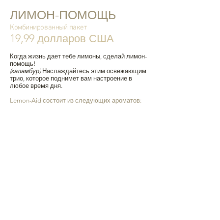
ЛИМОН-ПОМОЩЬ
Комбинированный пакет
19,99 долларов США
Когда жизнь дает тебе лимоны, сделай лимон-
помощь!
(каламбур)
Наслаждайтесь этим освежающим
трио, которое поднимет вам настроение в
любое время дня.
Lemon-Aid состоит из следующих ароматов:
Лемонграсс Чай
Успокаивающий шалфей
Скраб-а-даб
Вы получите в общей сложности три куска
мыла по 4 унции, каждый аромат упакован в
мешочек из мешковины с завязками и
карточку продукта descriptive .
Изготовлено вручную с любовью в США