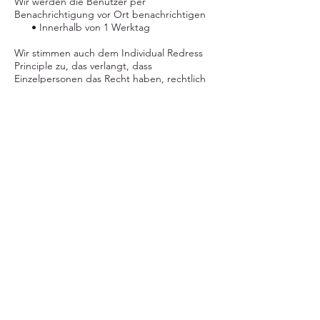
Wir werden die Benutzer per
Benachrichtigung vor Ort benachrichtigen
• Innerhalb von 1 Werktag
Wir stimmen auch dem Individual Redress
Principle zu, das verlangt, dass
Einzelpersonen das Recht haben, rechtlich
durchsetzbare Rechte gegen Datensammler
und -verarbeiter geltend zu machen, die
sich nicht an das Gesetz halten. Dieser
Grundsatz erfordert nicht nur, dass
Einzelpersonen durchsetzbare Rechte
gegenüber Datennutzern haben, sondern
auch, dass Einzelpersonen sich an Gerichte
oder Regierungsbehörden wenden können,
um die Nichteinhaltung durch
Datenverarbeiter zu untersuchen und/oder
strafrechtlich zu verfolgen.
KANN SPAM Act
Das CAN-SPAM-Gesetz ist ein Gesetz, das
die Regeln für kommerzielle E-Mails festlegt,
Anforderungen für kommerzielle