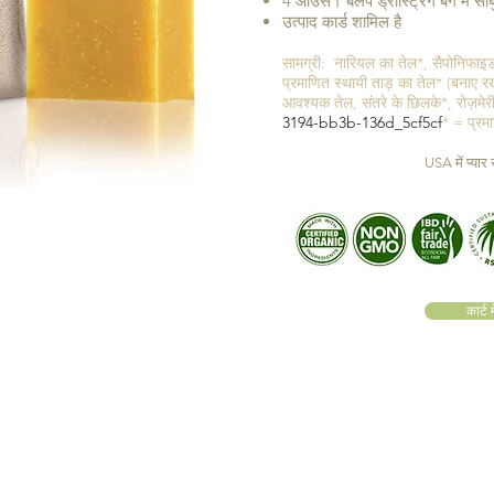
4 आउंस। बर्लेप ड्रॉस्ट्रिंग बैग में सा
उत्पाद कार्ड शामिल है
सामग्री:
नारियल का तेल*, सैपोनिफाइ
प्रमाणित स्थायी ताड़ का तेल* (बनाए र
आवश्यक तेल, संतरे के छिलके*, रोज़मेरी
3194-bb3b-136d_5cf5cf
* = प्रम
USA में प्यार स
कार्ट मे