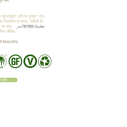
बुन बार
ड सूरजमुखी* और/या कुसुम* तेल,
खा ग्लिसरीन के साथ), पचौली के
 का सत्त
. _cc781905-5cde-
ाणित जैविक
े हैंडक्राफ़्टेड
ं जोड़ें