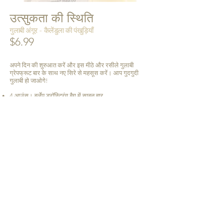
उत्सुकता की स्थिति
गुलाबी अंगूर - कैलेंडुला की पंखुड़ियाँ
$6.99
अपने दिन की शुरुआत करें और इस मीठे और रसीले गुलाबी
ग्रेपफ्रूट बार के साथ नए सिरे से महसूस करें। आप गुदगुदी
गुलाबी हो जाओगे!
4 आउंस। बर्लेप ड्रॉस्ट्रिंग बैग में साबुन बार
उत्पाद कार्ड शामिल है
सामग्री:
नारियल का तेल*, सैपोनिफाइड सनफ्लावर* और/या
सैफ्लॉवर* तेल, प्रमाणित सस्टेनेबल पाम ऑयल* (बरकरार
ग्लिसरीन के साथ), पिंक ग्रेपफ्रूट के आवश्यक तेल, कैलेंडुला
की पंखुड़ियां, रोज़मेरी का सत्त
* = प्रमाणित जैविक
USA में प्यार से हैंडक्राफ़्टेड
कार्ट में जोड़ें