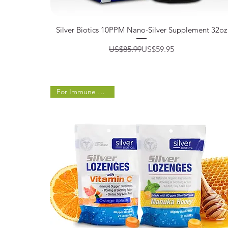
제품보기
Silver Biotics 10PPM Nano-Silver Supplement 32oz
일반가
할인가
US$85.99
US$59.95
For Immune Support