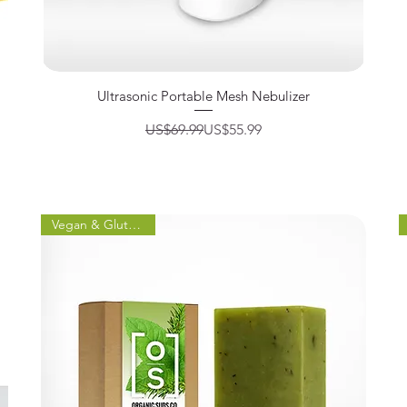
제품보기
Ultrasonic Portable Mesh Nebulizer
일반가
할인가
US$69.99
US$55.99
Vegan & Gluten Free