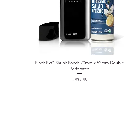
제품보기
Black PVC Shrink Bands 70mm x 53mm Double
Perforated
가격
US$7.99