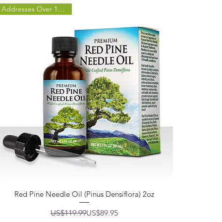
Addresses Over 170 Issues
제품보기
Red Pine Needle Oil (Pinus Densiflora) 2oz
일반가
할인가
US$119.99
US$89.95