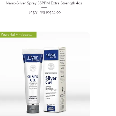
제품보기
Nano-Silver Spray 35PPM Extra Strength 4oz
일반가
할인가
US$31.99
US$24.99
Powerful Antibacterial Gel