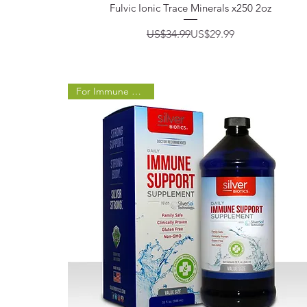
제품보기
Fulvic Ionic Trace Minerals x250 2oz
일반가
할인가
US$34.99
US$29.99
For Immune Support