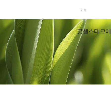
집
ABOUT
가게
기프트
굿헬스테크에 