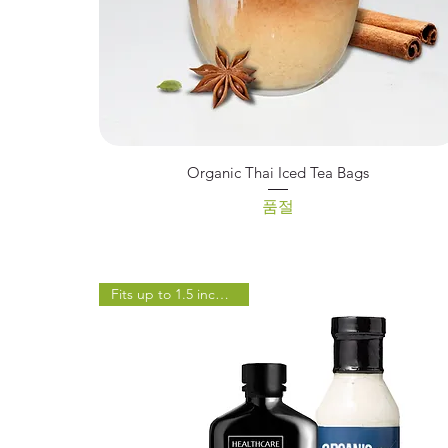
제품보기
Organic Thai Iced Tea Bags
품절
Fits up to 1.5 inches Wide