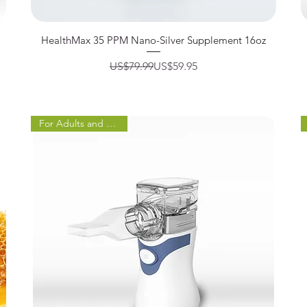
제품보기
HealthMax 35 PPM Nano-Silver Supplement 16oz
일반가
할인가
US$79.99
US$59.95
For Adults and Children