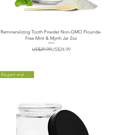
제품보기
Remineralizing Tooth Powder Non-GMO Flouride-
Free Mint & Myrrh Jar 2oz
일반가
할인가
US$29.99
US$24.99
Elegant and durable