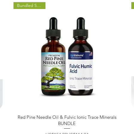
Bundled Savings!
제품보기
Red Pine Needle Oil & Fulvic Ionic Trace Minerals
BUNDLE