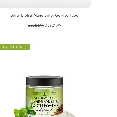
제품보기
Silver Biotics Nano-Silver Gel 4oz Tube
일반가
할인가
US$24.99
US$21.99
Over 200+ Brushings