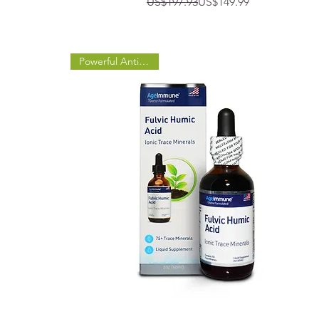
일반가
할인가
US$197.93
US$149.99
Powerful Antioxidant