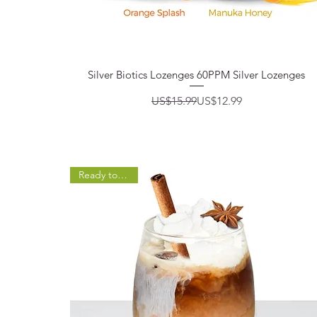
제품보기
Silver Biotics Lozenges 60PPM Silver Lozenges
일반가
할인가
US$15.99
US$12.99
Ready to Brew!