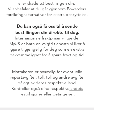
eller skade på bestillingen din.
Vi anbefaler at du går gjennom Fowarders
forsikringsalternativer for ekstra beskyttelse.
Du kan også få oss til å sende
bestillingen din direkte til deg.
Internasjonale fraktpriser vil gjelde.
MyUS er bare en valgfri tjeneste vi liker å
gjøre tilgjengelig for deg som en ekstra
bekvemmelighet for å spare frakt og tid.
Mottakeren er ansvarlig for eventuelle
importavgifter, toll, toll og andre avgifter
pålagt av deres respektive land.
​Kontroller også dine respektive
landets
restriksjoner eller betingelser
.
>
Nano Silver-fordeler
>
Nano-sølvforskning
>
Vanlige spørsmål om nano sølv