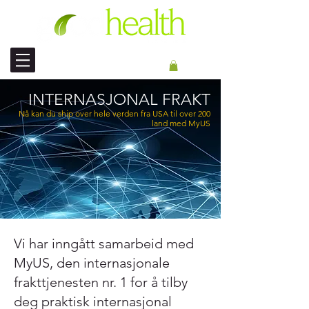
INT'L FRAKT
INTERNASJONAL FRAKT
Nå kan du s
hip over hele verden fra USA til over 200
land med MyUS
Vi har inngått samarbeid med
MyUS, den internasjonale
frakttjenesten nr. 1 for å tilby
deg praktisk internasjonal