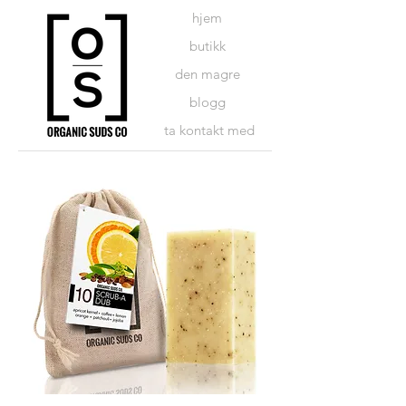
hjem
butikk
den magre
blogg
ta kontakt med