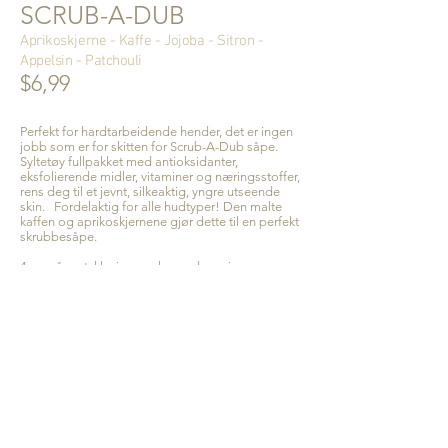
SCRUB-A-DUB
Aprikoskjerne - Kaffe - Jojoba - Sitron -
Appelsin - Patchouli
$6,99
Perfekt for hardtarbeidende hender, det er ingen
jobb som er for skitten for Scrub-A-Dub såpe.
Syltetøy fullpakket med antioksidanter,
eksfolierende midler, vitaminer og næringsstoffer,
rens deg til et jevnt, silkeaktig, yngre utseende
skin. Fordelaktig for alle hudtyper! Den malte
kaffen og aprikoskjernene gjør dette til en perfekt
skrubbesåpe.
4 oz. såpestykke i en veske med snøring
produktkort inkludert
Ingredienser:
Kokosolje*, forsåpet solsikkeolje*
og/eller saflorolje*, Certified Bærekraftig
palmeolje* (med beholdt glyserin), eteriske oljer
av sitron, lavandin, appelsin og patchouli, malt
kaffekjerner*, aprikos* , jojobaolje*,
rosmarinekstrakt
* = Sertifisert økologisk
Håndlaget med kjærlighet i USA