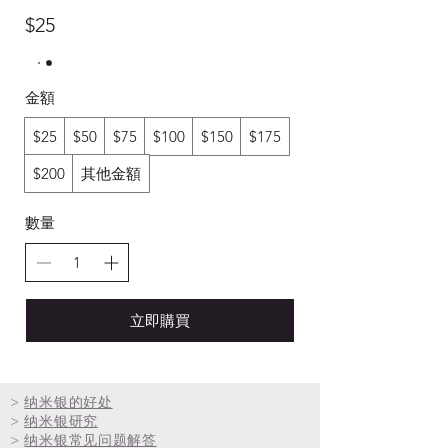
$25
金額
$25
$50
$75
$100
$150
$175
$200
其他金額
數量
立即購買
>
纳米银的好处
>
纳米银研究
>
纳米银常见问题解答