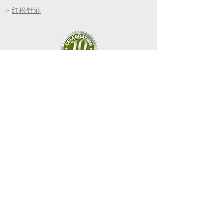
>
红松针油
本网站包含的所有信息仅供参考和教育目的，不
向您提供任何类型的建议或建议。这些声明未经
美国食品和药物管理局 (FDA) 评估。任何严重的
健康问题都应由合格的医生治疗。本网站包含的
声明和意见可能会发生变化。 Good Health Tech
独立于其制造商和附属公司，本网站上的声明不
一定代表制造商和附属公司的观点。 _
完全免责
声明
退货政策
取消政策
隐私政策
运输政策
支持
2023年
© Good Health Tech, 美国
保留所有权利。 所有错误已撤销。