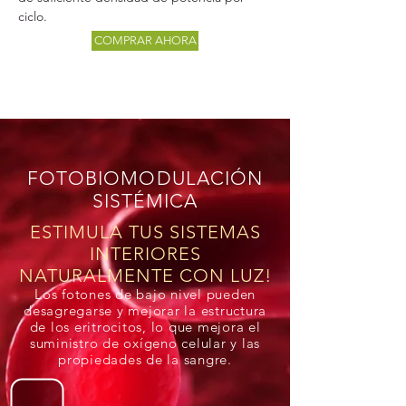
ciclo.
COMPRAR AHORA
FOTOBIOMODULACIÓN
SISTÉMICA
ESTIMULA TUS SISTEMAS
INTERIORES
NATURALMENTE CON LUZ!
Los fotones de bajo nivel pueden
desagregarse y mejorar la estructura
de los eritrocitos, lo que mejora el
suministro de oxígeno celular y las
propiedades de la sangre.