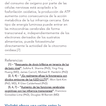
del consumo de oxígeno por parte de las
células nerviosas está acoplado a la
fosforilación oxidativa, la producción de ATP
aumenta como consecuencia de la acción
metabólica de la luz infrarroja cercana. Este
tipo de energía luminosa puede entrar en
las mitocondrias cerebrales de forma
transcraneal e, independientemente de los
electrones derivados de los sustratos
alimentarios, puede fotoestimular
directamente la actividad de la citocromo
oxidasa.[7]
Referencias
[1] – “
Respuesta de dosis bifásica en terapia de luz
de bajo nivel
”
; Sulbha K. Sharma (PhD), Ying-Ying
Huang (MD), James Carroll, Michael R. Hamblin (PhD)
[2, 3, 4] – “
¿Es realmente eficaz la fototerapia con
diodos emisores de luz (LED-LLLT)?
”
; Won-Serk Kim
(PhD, MD), R Glen Calderhead (PhD)
[5, 6, 7] – “
Aumento de las funciones cerebrales
cognitivas con luz infrarroja transcraneal
”
; Francisco
González-Lima (PhD), Douglas W Barrett (MD)
Vielight ofrece una unión entre la