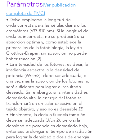
Parámetros
[
Ver publicación
completa de PMC
]
• Debe emplearse la longitud de
onda correcta para las células diana o los
cromóforos (633-810 nm). Si la longitud de
onda es incorrecta, no se producirá una
absorción óptima y, como establece la
primera ley de la fotobiología, la ley de
Grotthus-Draper, sin absorción no puede
haber reacción.[2]
• La intensidad de los fotones, es decir, la
irradiancia espectral o la densidad de
potencia (W/cm2), debe ser adecuada, o
una vez más la absorción de los fotones no
será suficiente para lograr el resultado
deseado. Sin embargo, si la intensidad es
demasiado alta, la energía del fotón se
transformará en un calor excesivo en el
tejido objetivo, y eso no es deseable.[3]
• Finalmente, la dosis o fluencia también
debe ser adecuada (J/cm2), pero si la
densidad de potencia es demasiado baja,
entonces prolongar el tiempo de irradiación
para lograr la densidad o dosis de energía