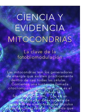
CIENCIA Y
EVIDENCIA
MITOCONDRIAS
La clave de la
fotobiomodulación
Las mitocondrias son los generadores
de energía que existen prácticamente
dentro de casi todas las células.
Contienen una sustancia llamada
citocromo c oxidasa (Cox), que es el
objetivo principal de la
fotobiomodulación. Cox es un
componente vital de la cadena de
transporte de electrones que impulsa
el metabolismo celular. A medida que