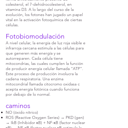
colesterol, el 7-dehidrocolesterol, en
vitamina D3. A lo largo del curso de la
evolución, los fotones han jugado un papel
vital en la activación fotoquímica de ciertas
células.
Fotobiomodulación
A nivel celular, la energía de luz roja visible e
infrarroja cercana estimula a las células para
que generen más energía y se
autorreparen. Cada célula tiene
mitocondrias, las cuales cumplen la función
de producir energía celular llamada “ATP”.
Este proceso de producción involucra la
cadena respiratoria. Una enzima
mitocondrial llamada citocromo oxidasa c
acepta energía fotónica cuando funciona
por debajo de lo normal.
caminos
NO (óxido nítrico)
ROS (Reactive Oxygen Series) → PKD (gen)
→ IkB (Inhibidor κB) + NF-κB (factor nuclear
κB) → NF-κB (factor nuclear κB estimula la