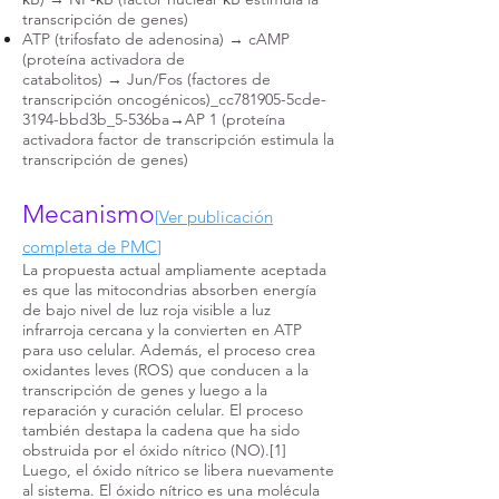
transcripción de genes)
ATP (trifosfato de adenosina) → cAMP
(proteína activadora de
catabolitos) → Jun/Fos (factores de
transcripción oncogénicos)_cc781905-5cde-
3194-bbd3b_5-536ba→AP 1 (proteína
activadora factor de transcripción estimula la
transcripción de genes)
Mecanismo
[
Ver publicación
completa de PMC
]
La propuesta actual ampliamente aceptada
es que las mitocondrias absorben energía
de bajo nivel de luz roja visible a luz
infrarroja cercana y la convierten en ATP
para uso celular. Además, el proceso crea
oxidantes leves (ROS) que conducen a la
transcripción de genes y luego a la
reparación y curación celular. El proceso
también destapa la cadena que ha sido
obstruida por el óxido nítrico (NO).[1]
Luego, el óxido nítrico se libera nuevamente
al sistema. El óxido nítrico es una molécula