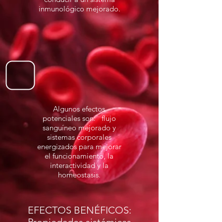
inmunológico mejorado.
Algunos efectos
potenciales son: flujo
sanguíneo mejorado y
sistemas corporales
energizados para mejorar
el funcionamiento, la
interactividad y la
homeostasis.
EFECTOS BENÉFICOS: