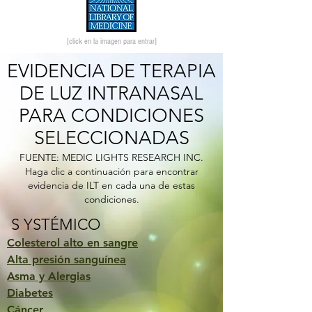
[click en la imagen para entrar]
EVIDENCIA DE TERAPIA
DE LUZ INTRANASAL
PARA CONDICIONES
SELECCIONADAS
FUENTE: MEDIC LIGHTS RESEARCH INC.
Haga clic a continuación para encontrar
evidencia de ILT en cada una de estas
condiciones.
S YSTÉMICO
Colesterol alto en sangre
Alta presión sanguínea
Asma y Alergias
Diabetes
Cáncer