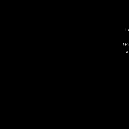
f
ter
a