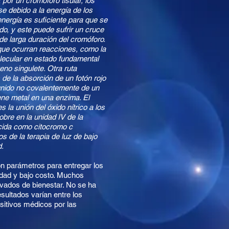
 por un cromóforo tisular, los
 debido a la energía de los
energía es suficiente para que se
do, y este puede sufrir un cruce
 de larga duración del cromóforo.
 que ocurran reacciones, como la
olecular en estado fundamental
eno singulete. Otra ruta
de la absorción de un fotón rojo
 unido no covalentemente de un
iene metal en una enzima. El
 la unión del óxido nítrico a los
obre en la unidad IV de la
ocida como citocromo c
s de la terapia de luz de bajo
d.
on parámetros para entregar los
dad y bajo costo. Muchos
evados de bienestar. No se ha
sultados varían entre los
sitivos médicos por las