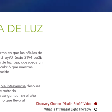
A DE LUZ
orma en que las células de
58d_by90 -5cde-3194-bb3b-
 de luz roja, que juega un
scubrió que nuestras
nocido
apia intravenosa
después
ste método
a sanguínea. En el año
 lo que llevó al
Discovery Channel "Health Briefs" Video
What is Intranasal Light Therapy?