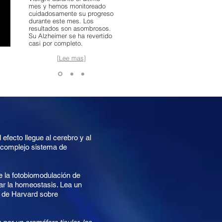
mes y hemos monitoreado
cuidadosamente su progreso
durante este mes. Los
resultados son asombrosos.
Su Alzheimer se ha revertido
casi por completo.
[
Lee mas
]
 efecto llegue al cerebro y al
n complejo sistema de
e la fotobiomodulación de
rar la homeostasis. Lea un
a de Harvard sobre