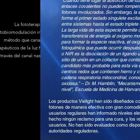
“Cuando tiene lugar la absorción de luz
enlaces covalentes no pueden romperse
fotones involucrados. Sin embargo, la 
forme el primer estado singulete excita
La fototerapia intranasal (o
entre sistemas hasta el estado triplete
La larga vida de esta especie permite
otobiomodulación intranasal) es un
transferencia de energía al oxígeno m
método que canaliza los efectos
para formar la especie reactiva, el oxíg
apéuticos de la luz hacia el cuerpo
fotoquímica que puede ocurrir después 
o NIR es la disociación de un ligando
 través del canal nasal saturado de
sitio de unión en un cofactor que cont
capilares.
candidato más probable para esta vía es
centros redox que contienen hierro y c
cadena respiratoria mitocondrial, con
oxidasa.” – Dr. M. Hamblin, "Mecanismo
nivel", Escuela de Medicina de Harvar
Los productos Vielight han sido diseñados c
fotones de manera efectiva con gran comodi
usuarios regulares han informado niveles el
hecho ningún reclamo para una cura, y los re
usuarios. No han sido evaluados como dispo
autoridades reguladoras.