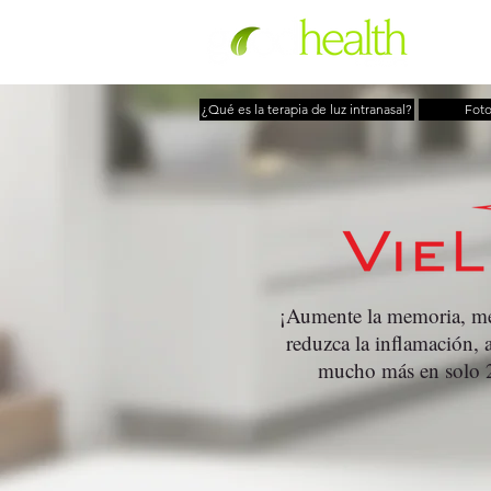
¿Qué es la terapia de luz intranasal?
Fot
¡Aumente la memoria, mej
reduzca la inflamación, 
mucho más en solo 2