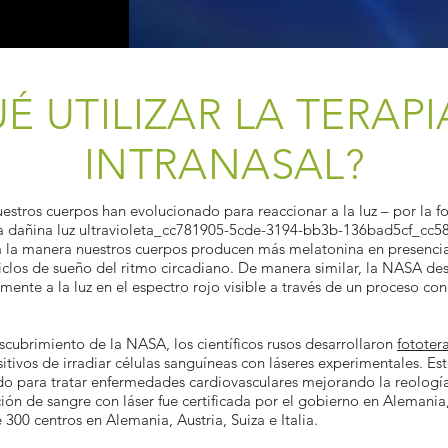
É UTILIZAR LA TERAPI
INTRANASAL?
nuestros cuerpos han evolucionado para reaccionar a la luz – por la f
 la dañina luz ultravioleta_cc781905-5cde-3194-bb3b-136bad5cf_cc
a la manera nuestros cuerpos producen más melatonina en presencia
ciclos de sueño del ritmo circadiano. De manera similar, la NASA de
mente a la luz en el espectro rojo visible a través de un proceso co
cubrimiento de la NASA, los científicos rusos desarrollaron
fototer
sitivos de irradiar células sanguíneas con láseres experimentales. E
do para tratar enfermedades cardiovasculares mejorando la reologí
ción de sangre con láser fue certificada por el gobierno en Alemania,
300 centros en Alemania, Austria, Suiza e Italia.