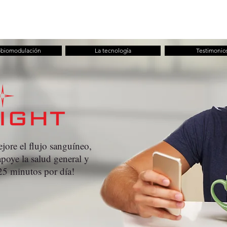
CASA
ABOUT
TIENDA
TARJETA D
obiomodulación
La tecnología
Testimonio
ore el flujo sanguíneo,
apoye la salud general y
5 minutos por día!