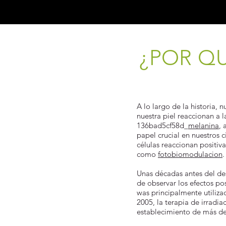
¿POR QU
A lo largo de la historia, 
nuestra piel reaccionan a
136bad5cf58d_
melanina
, 
papel crucial en nuestros 
células reaccionan positiva
como
fotobiomodulacion
.
Unas décadas antes del des
de observar los efectos po
was principalmente utiliza
2005, la terapia de irradia
establecimiento de más de 