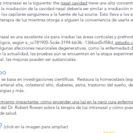
z intranasal es la siguiente: the
nasal cavidad
tiene una alta concent
a irradiación de la cavidad nasal debería ser similar a irradiación in
os capilares sanguíneos a la fuente de luz source. Esto lleva a los e
erapia de luz mientras otorga a alguien la conveniencia de usarla e
asal es una excelente vía para irradiar las áreas corticales y prefron
ológica, según a_cc781905-5cde-3194-bb3b -136bad5cf58d_
estudio 
lgunas afecciones neuronales degenerativas, como la enfermedad d
n la actualidad, las pruebas aún se encuentran en la etapa experi
al, las mejoras pueden ser sustanciales.
po
l se basa en investigaciones científicas. Restaura la homeostasis (equ
terial alta, colesterol alto, diabetes, asma, trastorno del sueño, d
ergias y más.
miento impactante: cómo encender una luz en la nariz cura enferm
n del Dr. Robert Rowen sobre la terapia de luz intranasal y cómo p
de salud.
z?
(click en la imagen para ampliar)