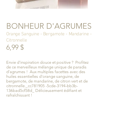
BONHEUR D'AGRUMES
Orange Sanguine - Bergamote - Mandarine -
Citronnelle
6,99 $
Envie d'inspiration douce et positive ? Profitez
de ce merveilleux mélange unique de paradis
d'agrumes ! Aux multiples facettes avec des
huiles essentielles d'orange sanguine, de
bergamote, de mandarine, de citron vert et de
citronnelle._cc781905 -5cde-3194-bb3b-
136bad5cf58d_ Délicieusement édifiant et
rafraîchissant !
125 grammes. pain de savon dans un sac à
cordon en toile de jute
fiche produit incluse
Ingrédients :
Huile de coco*, Huiles de tournesol*
et/ou de carthame* saponifiées, Certifiée Huile
de palme durable* (avec glycérine retenue),