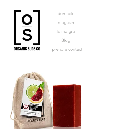
domicile
magasin
le maigre
Blog
prendre contact