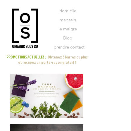
domicile
magasin
le maigre
Blog
prendre contact
PROMOTIONS ACTUELLES :
Obtenez 3 barres ou plus
et recevez un porte-savon gratuit !