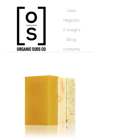
casa
negozio
il magro
blog
contatto