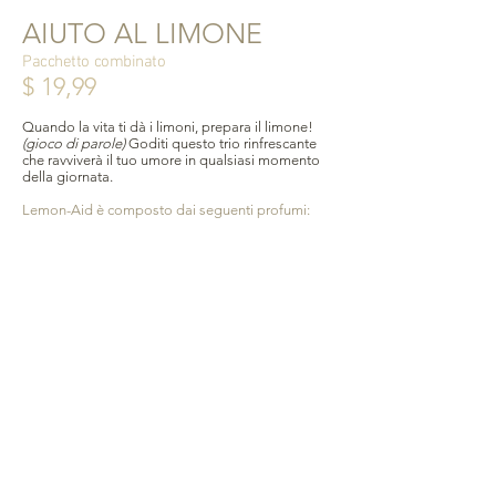
AIUTO AL LIMONE
Pacchetto combinato
$ 19,99
Quando la vita ti dà i limoni, prepara il limone!
(gioco di parole)
Goditi questo trio rinfrescante
che ravviverà il tuo umore in qualsiasi momento
della giornata.
Lemon-Aid è composto dai seguenti profumi:
Tè alla citronella
Salvia calmante
Scrub-A-Dub
Riceverai un totale di tre saponette da 4 once,
ogni profumo confezionato in un sacchetto di
iuta con coulisse e scheda prodotto descriptive .
Realizzato a mano con amore negli Stati Uniti
Aggiungi al carrello