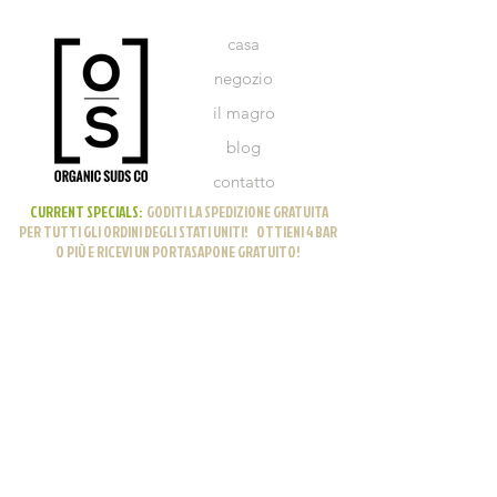
casa
negozio
il magro
blog
contatto
CURRENT SPECIALS:
GODITI LA SPEDIZIONE GRATUITA
PER TUTTI GLI ORDINI DEGLI STATI UNITI! OTTIENI 4 BAR
O PIÙ E RICEVI UN PORTASAPONE GRATUITO!