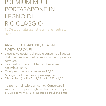
PREMIUM MULTI
PORTASAPONE IN
LEGNO DI
RICICLAGGIO
100% tutto naturale fatto a mano negli Stati
Uniti
AMA IL TUO SAPONE, USA UN
PORTASAPONE!
L'esclusivo design ad angolo consente all'acqua
di drenare rapidamente e impedisce al sapone di
scivolare
Realizzato con scarti di legno di recupero
naturale al 100%.
Ogni pezzo ha uno spessore di 0,75".
Allunga la vita dei tuoi saponi organici
Dimensioni (L x P x A): 3,75" x 3,125" x 1,5"
Il sapone molliccio è un no-no. Conservare il
sapone in una pozzanghera d'acqua lo romperà
più velocemente. Bla l'acqua se trovi che il tuo
sapone si scioglie misteriosamente nel nulla.
Il segreto per prolungare la durata del tuo