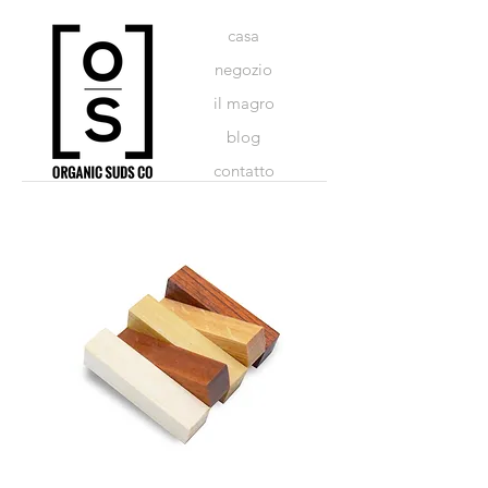
casa
negozio
il magro
blog
contatto