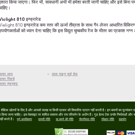
इशारा किया जाएगा। फिर भी, सावधानी अभी भी हमेशा बरती जानी चाहिए और इसे बिना पर्यवेक्ष
चाहिए।
Vielight 810 इन्फ्रारेड
Vielight 810 इन्फ्रारेड कम स्तर की ऊर्जा तीव्रता के साथ गैर-लेजर आधारित विकिर
उपयोगकर्ताओं को ध्यान देना चाहिए कि इस विद्युत चुम्बकीय रेंज के भीतर का प्रकाश नग्न 
िल्वर लाभ
>
लाल पाइन सुई तेल
ल्वर रिसर्च
िल्वर एफएक्यू
षिक उद्देश्यों के लिए है और आपको सलाह या किसी प्रकार की सिफारिश प्रदान नहीं करती है। इन बयानों का मूल्यांकन खा
©
वारा किया जाना चाहिए। इस वेबसाइट पर शामिल वक्तव्य और राय परिवर्तन के अधीन हैं। गुड हेल्थ टेक उनके निर्माताओं और
 नहीं करते हैं।
पूर्ण अस्वीकरण
वापसी नीति
रद्द करने की नीति
गोपनीयता नीति
नौवहन नीति
सहयोग