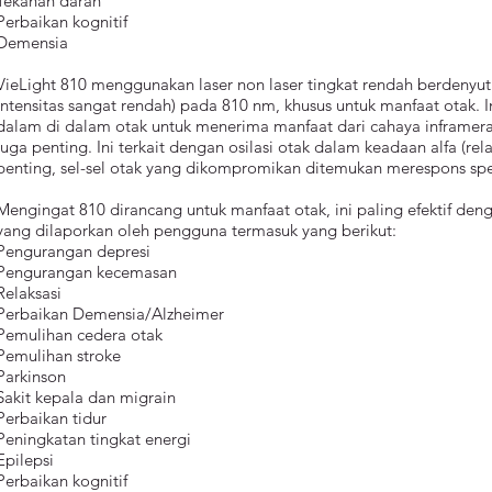
Tekanan darah
Perbaikan kognitif
Demensia
VieLight 810 menggunakan laser non laser tingkat rendah berdenyut
intensitas sangat rendah) pada 810 nm, khusus untuk manfaat otak. 
dalam di dalam otak untuk menerima manfaat dari cahaya inframerah
juga penting. Ini terkait dengan osilasi otak dalam keadaan alfa (r
penting, sel-sel otak yang dikompromikan ditemukan merespons spesi
Mengingat 810 dirancang untuk manfaat otak, ini paling efektif den
yang dilaporkan oleh pengguna termasuk yang berikut:
Pengurangan depresi
Pengurangan kecemasan
Relaksasi
Perbaikan Demensia/Alzheimer
Pemulihan cedera otak
Pemulihan stroke
Parkinson
Sakit kepala dan migrain
Perbaikan tidur
Peningkatan tingkat energi
Epilepsi
Perbaikan kognitif