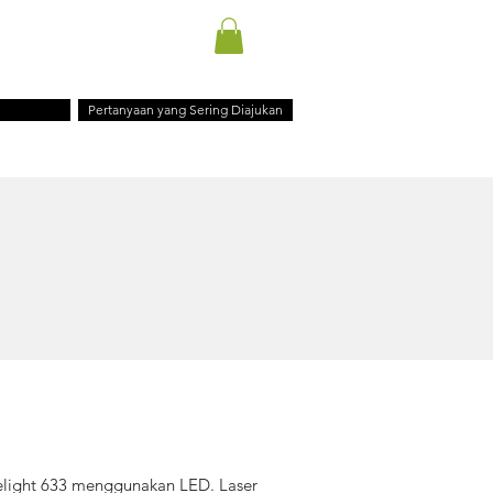
PENGIRIMAN INT'L
U UCAPAN
BLOG
KONTAK
l
Pertanyaan yang Sering Diajukan
ielight 633 menggunakan LED. Laser