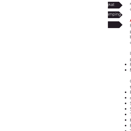
Masalah Terkait Perangkat
Keamanan dan Efek Samping
Peraturan