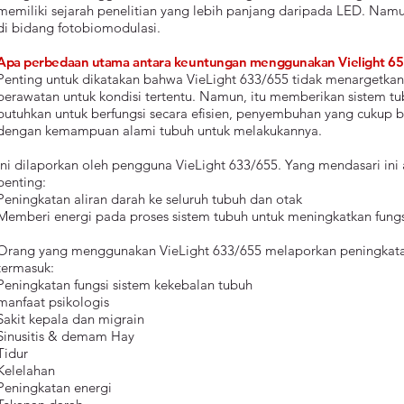
memiliki sejarah penelitian yang lebih panjang daripada LED. Na
di bidang fotobiomodulasi.
Apa perbedaan utama antara keuntungan menggunakan Vielight 655
Penting untuk dikatakan bahwa VieLight 633/655 tidak menargetkan
perawatan untuk kondisi tertentu. Namun, itu memberikan sistem 
butuhkan untuk berfungsi secara efisien, penyembuhan yang cukup b
dengan kemampuan alami tubuh untuk melakukannya.
Ini dilaporkan oleh pengguna VieLight 633/655. Yang mendasari i
penting:
Peningkatan aliran darah ke seluruh tubuh dan otak
Memberi energi pada proses sistem tubuh untuk meningkatkan fungsi,
Orang yang menggunakan VieLight 633/655 melaporkan peningkatan
termasuk:
Peningkatan fungsi sistem kekebalan tubuh
manfaat psikologis
Sakit kepala dan migrain
Sinusitis & demam Hay
Tidur
Kelelahan
Peningkatan energi