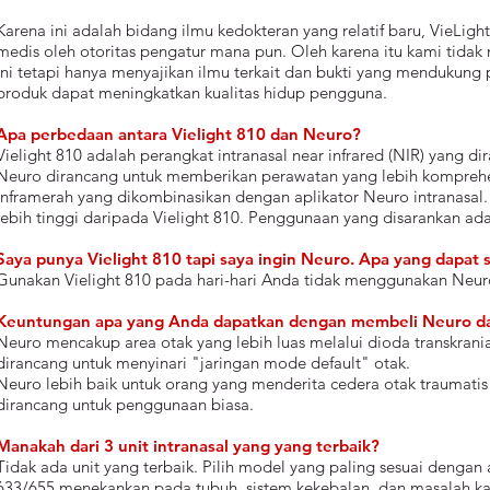
Karena ini adalah bidang ilmu kedokteran yang relatif baru, VieLigh
medis oleh otoritas pengatur mana pun. Oleh karena itu kami tida
ini tetapi hanya menyajikan ilmu terkait dan bukti yang mendukung
produk dapat meningkatkan kualitas hidup pengguna.
Apa perbedaan antara Vielight 810 dan Neuro?
Vielight 810 adalah perangkat intranasal near infrared (NIR) yang d
Neuro dirancang untuk memberikan perawatan yang lebih komprehensi
inframerah yang dikombinasikan dengan aplikator Neuro intranasal. 
lebih tinggi daripada Vielight 810. Penggunaan yang disarankan adala
Saya punya Vielight 810 tapi saya ingin Neuro. Apa yang dapat 
Gunakan Vielight 810 pada hari-hari Anda tidak menggunakan Neur
Keuntungan apa yang Anda dapatkan dengan membeli Neuro da
Neuro mencakup area otak yang lebih luas melalui dioda transkranial 
dirancang untuk menyinari "jaringan mode default" otak.
Neuro lebih baik untuk orang yang menderita cedera otak traumatis
dirancang untuk penggunaan biasa.
Manakah dari 3 unit intranasal yang yang terbaik?
Tidak ada unit yang terbaik. Pilih model yang paling sesuai dengan 
633/655 menekankan pada tubuh, sistem kekebalan, dan masalah kar