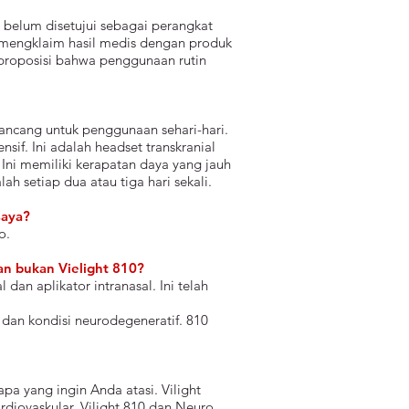
t belum disetujui sebagai perangkat
k mengklaim hasil medis dengan produk
 proposisi bahwa penggunaan rutin
irancang untuk penggunaan sehari-hari.
f. Ini adalah headset transkranial
Ini memiliki kerapatan daya yang jauh
h setiap dua atau tiga hari sekali.
saya?
o.
n bukan Vielight 810?
dan aplikator intranasal. Ini telah
 dan kondisi neurodegeneratif. 810
apa yang ingin Anda atasi. Vilight
diovaskular. Vilight 810 dan Neuro