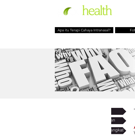
Apa itu Terapi Cahaya Intranasal?
Fo
Pertanyaan Umum
Pertanyaan Penggunaan
Pertanyaan Terkait Perangkat