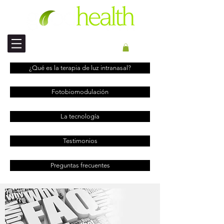
ENVÍO INTERNACIONAL
¿Qué es la terapia de luz intranasal?
Fotobiomodulación
La tecnología
Testimonios
Preguntas frecuentes