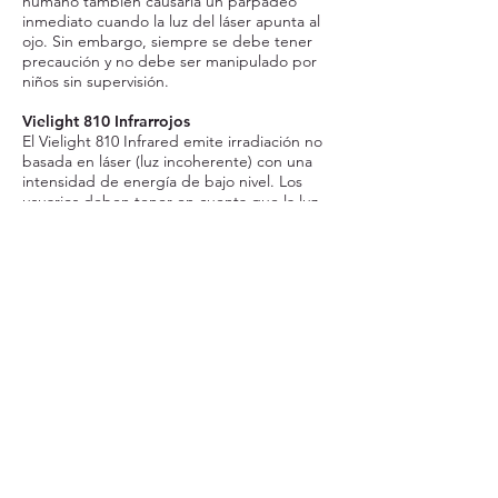
humano también causaría un parpadeo
inmediato cuando la luz del láser apunta al
ojo. Sin embargo, siempre se debe tener
precaución y no debe ser manipulado por
niños sin supervisión.
Vielight 810 Infrarrojos
El Vielight 810 Infrared emite irradiación no
basada en láser (luz incoherente) con una
intensidad de energía de bajo nivel. Los
usuarios deben tener en cuenta que la luz
dentro de este rango electromagnético es
invisible a simple vista.
>
Beneficios de la nanoplata
>
Investigación de nanoplata
>
Preguntas frecuentes sobre nanoplata
>
Aceite de Aguja de Pino Rojo