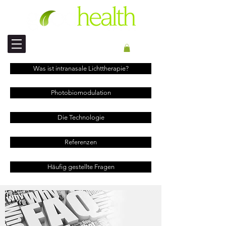
INTERNATIONALER VERSAND
Was ist intranasale Lichttherapie?
Photobiomodulation
Die Technologie
Referenzen
Häufig gestellte Fragen