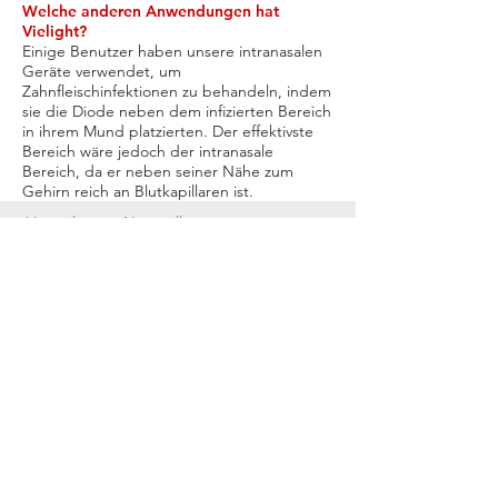
Welche anderen Anwendungen hat
Vielight?
Einige Benutzer haben unsere intranasalen
Geräte verwendet, um
Zahnfleischinfektionen zu behandeln, indem
sie die Diode neben dem infizierten Bereich
in ihrem Mund platzierten. Der effektivste
Bereich wäre jedoch der intranasale
Bereich, da er neben seiner Nähe zum
Gehirn reich an Blutkapillaren ist.
>
Vorteile von Nanosilber
>
Nano-Silber-Forschung
>
Häufig gestellte Fragen zu Nano-Silber
>
Rotes Kiefernnadelöl
Alle auf dieser Website enthaltenen
Informationen dienen nur zu Informations- und